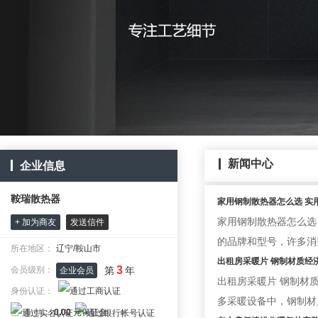
新闻中心
企业信息
鞍瑞散热器
家用钢制散热器怎么选 实
家用钢制散热器怎么选
+ 加为商友
发送信件
的品牌和型号，许多消
所在地区：
辽宁/鞍山市
出租房采暖片 钢制材质经
3
会员级别：
第
年
企业会员
出租房采暖片 钢制材
身份认证：
多采暖设备中，钢制材
已 缴 纳：
0.00
元保证金