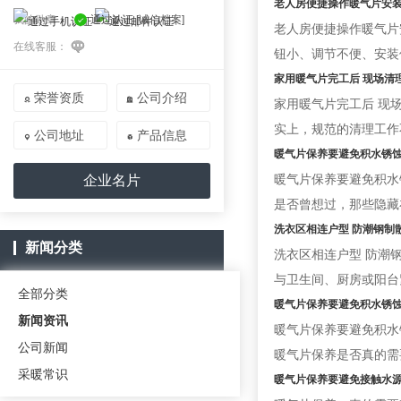
老人房便捷操作暖气片安
我的勋章：
通过认证
[诚信档案]
老人房便捷操作暖气片
在线客服：
钮小、调节不便、安装
家用暖气片完工后 现场清
荣誉资质
公司介绍


家用暖气片完工后 现
实上，规范的清理工作
公司地址
产品信息


暖气片保养要避免积水锈
暖气片保养要避免积水
企业名片
是否曾想过，那些隐藏
洗衣区相连户型 防潮钢制
新闻分类
洗衣区相连户型 防潮
与卫生间、厨房或阳台
全部分类
暖气片保养要避免积水锈
新闻资讯
暖气片保养要避免积水
公司新闻
暖气片保养是否真的需
采暖常识
暖气片保养要避免接触水